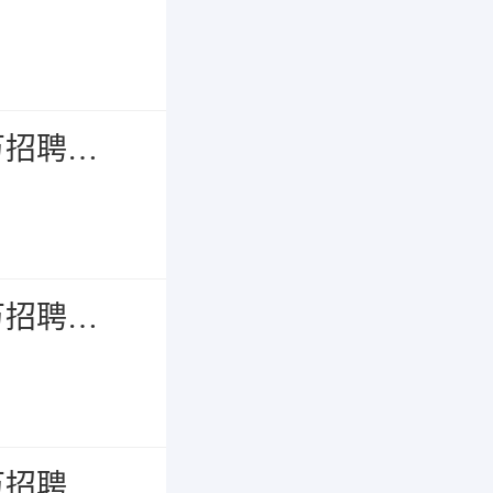
通州区“苏就美好 职引未来”百日千万招聘专项行动高校毕业生专场现场招聘会
通州区“苏就美好 职引未来”百日千万招聘专项行动就业困难人员专场现场招聘会
通州区“苏就美好 职引未来”百日千万招聘专项行动综合性网络招聘会