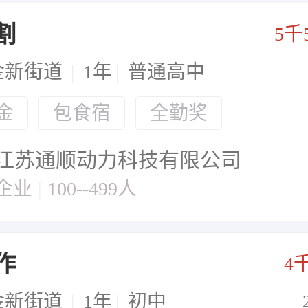
割
5千
金新街道
|
1年
|
普通高中
金
包食宿
全勤奖
江苏通顺动力科技有限公司
企业
|
100--499人
作
4
金新街道
|
1年
|
初中