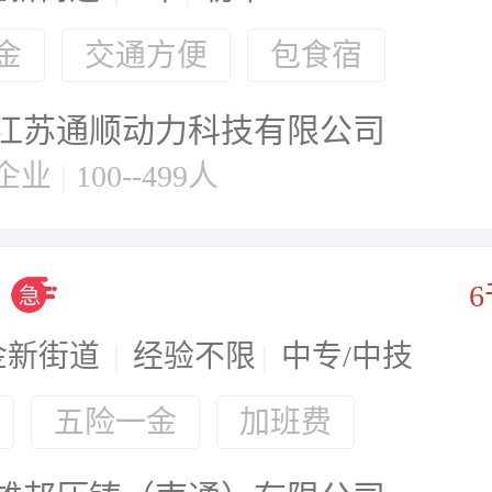
金
交通方便
包食宿
江苏通顺动力科技有限公司
企业
|
100--499人
6
金新街道
|
经验不限
|
中专/中技
五险一金
加班费