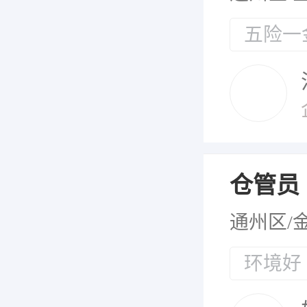
五险一
仓管员
通州区/
环境好