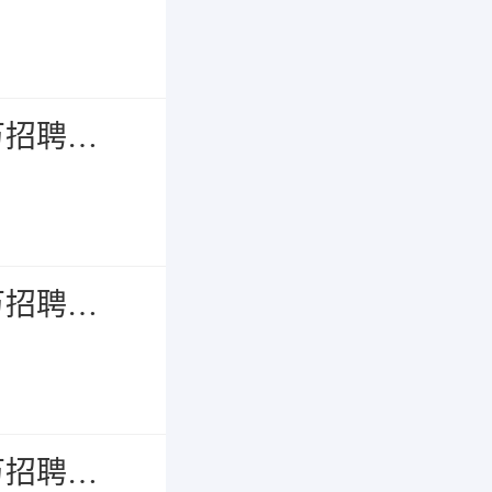
通州区“苏就美好 职引未来”百日千万招聘专项行动重点行业重点群体网络招聘会
通州区“苏就美好 职引未来”百日千万招聘专项行动高校毕业生专场现场招聘会
通州区“苏就美好 职引未来”百日千万招聘专项行动综合性网络招聘会