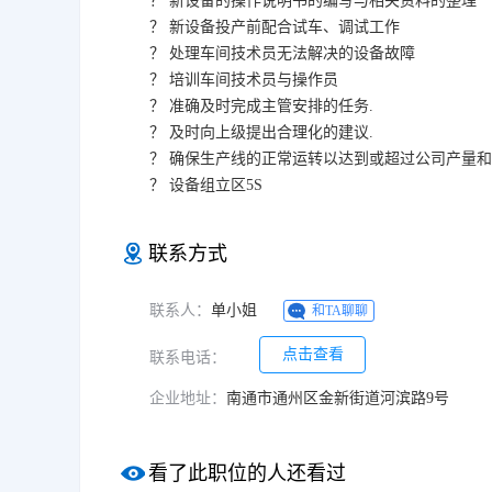
？ 新设备的操作说明书的编写与相关资料的整理
？ 新设备投产前配合试车、调试工作
？ 处理车间技术员无法解决的设备故障
？ 培训车间技术员与操作员
？ 准确及时完成主管安排的任务.
？ 及时向上级提出合理化的建议.
？ 确保生产线的正常运转以达到或超过公司产量和
？ 设备组立区5S
联系方式
联系人：
单小姐
和TA聊聊
点击查看
联系电话：
企业地址：
南通市通州区金新街道河滨路9号
看了此职位的人还看过