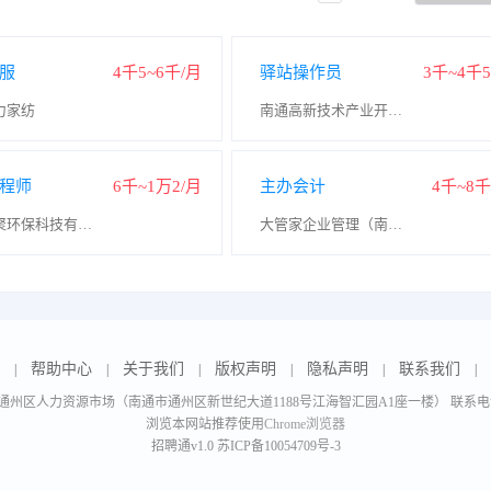
服
4千5~6千/月
驿站操作员
3千~4千5
力家纺
南通高新技术产业开发区强虎小吃店
程师
6千~1万2/月
主办会计
4千~8千
江苏新聚环保科技有限公司
大管家企业管理（南通）有限公司
帮助中心
关于我们
版权声明
隐私声明
联系我们
|
|
|
|
|
|
州区人力资源市场（南通市通州区新世纪大道1188号江海智汇园A1座一楼） 联系电话：051
浏览本网站推荐使用
Chrome浏览器
招聘通v1.0
苏ICP备10054709号-3