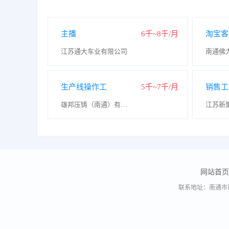
主播
6千~8千/月
淘宝客
江苏通大车业有限公司
南通佛
生产线操作工
5千~7千/月
销售工
雄邦压铸（南通）有限公司
网站首页
联系地址：南通市通