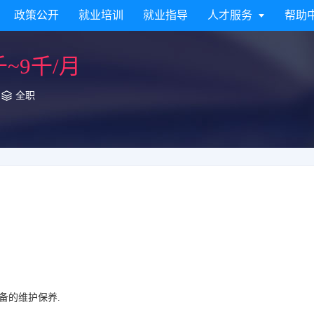
政策公开
就业培训
就业指导
人才服务
帮助
千~9千/月
全职
备的维护保养.