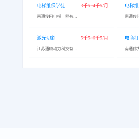
电梯维保学徒
3千5~4千5/月
电梯维
南通俊阳电梯工程有限公司
激光切割
5千5~6千5/月
电商打
江苏通顺动力科技有限公司
南通佛