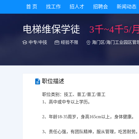
首 页
找工作
招人才
招聘会
新闻动态
电梯维保学徒
3千~4千5/
中专/中技
经验不限
海门区/海门工业园区管
职位描述
职位类别：技工、普工/普工/普工
1、高中或中专以上学历。
2、年龄18-35周岁，身高165cm以上，身体健康。
3、责任心强，有团队精神，服从管理，吃苦耐劳