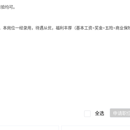
经验均可。
。本岗位一经录用，待遇从优，福利丰厚（基本工资+奖金+五险+商业保
全选
申请职