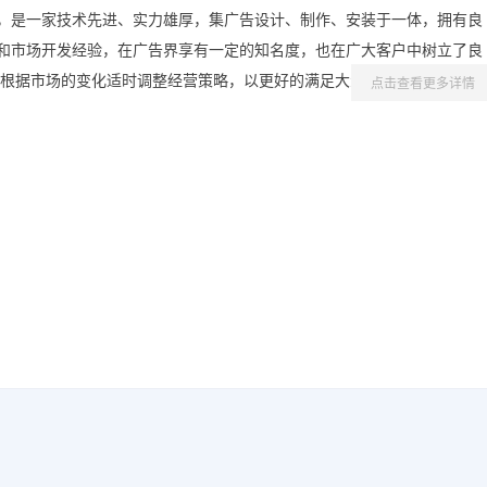
年，是一家技术先进、实力雄厚，集广告设计、制作、安装于一体，拥有良
和市场开发经验，在广告界享有一定的知名度，也在广大客户中树立了良
，根据市场的变化适时调整经营策略，以更好的满足大众的需要，成为客户
点击查看更多详情
和成长。 我们本着“品质第一、客户至上”的经营理念，将以一流的产品
作，同谋发展，共创辉煌的事业！