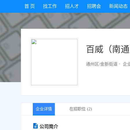
首 页
找工作
招人才
招聘会
新闻动态
百威（南通
通州区/金新街道
企
企业详情
在招职位
(2)
公司简介