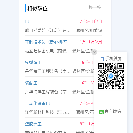
换一换
相似职位
电工
7千5~8千/月
威可楷爱普（江苏）建材有限公司
通州区/川姜镇
车制技术员（走心机/车铣复合）
1万~1万5/月
福立旺精密机电（南通）有限公司
通州区/金新街道
手机触屏
氩弧焊工
6千~8千/月
丹华海洋工程装备（南通）有限公司
通州区/金新街道
装配工
6千~8千/月
丹华海洋工程装备（南通）有限公司
通州区/金新街道
自动化设备电工
7千5~9千/月
官方微信
江华新材料科技（江苏）有限公司
通州区/石港镇
塑胶焊工
8千~1万2/月
南通楚捷电子设备有限公司
通州区/十总镇